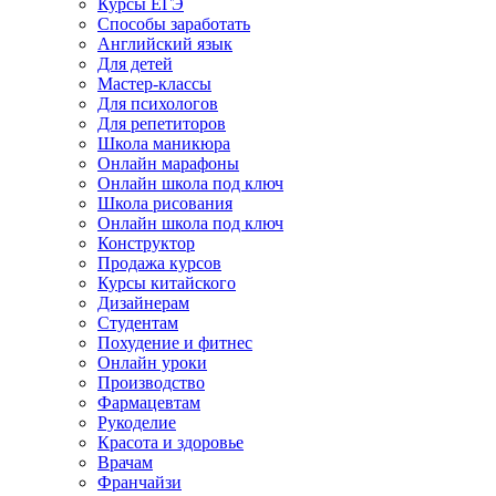
Курсы ЕГЭ
Способы заработать
Английский язык
Для детей
Мастер-классы
Для психологов
Для репетиторов
Школа маникюра
Онлайн марафоны
Онлайн школа под ключ
Школа рисования
Онлайн школа под ключ
Конструктор
Продажа курсов
Курсы китайского
Дизайнерам
Студентам
Похудение и фитнес
Онлайн уроки
Производство
Фармацевтам
Рукоделие
Красота и здоровье
Врачам
Франчайзи