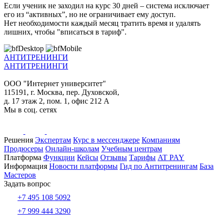
Если ученик не заходил на курс 30 дней – система исключает
его из “активных”, но не ограничивает ему доступ.
Нет необходимости каждый месяц тратить время и удалять
лишних, чтобы "вписаться в тариф".
АНТИТРЕНИНГИ
АНТИТРЕНИНГИ
ООО "Интернет университет"
115191, г. Москва, пер. Духовской,
д. 17 этаж 2, пом. 1, офис 212 А
Мы в соц. сетях
Решения
Экспертам
Курс в мессенджере
Компаниям
Продюсеры
Онлайн-школам
Учебным центрам
Платформа
Функции
Кейсы
Отзывы
Тарифы
AT PAY
Информация
Новости платформы
Гид по Антитренингам
База
Мастеров
Задать вопрос
+7 495 108 5092
+7 999 444 3290