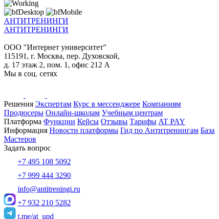
АНТИТРЕНИНГИ
АНТИТРЕНИНГИ
ООО "Интернет университет"
115191, г. Москва, пер. Духовской,
д. 17 этаж 2, пом. 1, офис 212 А
Мы в соц. сетях
Решения
Экспертам
Курс в мессенджере
Компаниям
Продюсеры
Онлайн-школам
Учебным центрам
Платформа
Функции
Кейсы
Отзывы
Тарифы
AT PAY
Информация
Новости платформы
Гид по Антитренингам
База
Мастеров
Задать вопрос
+7 495 108 5092
+7 999 444 3290
info@antitreningi.ru
+7 932 210 5282
t.me/at_upd