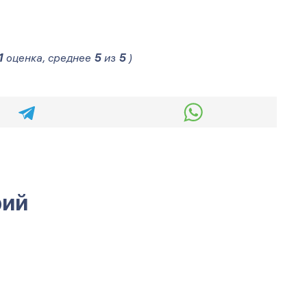
1
оценка, среднее
5
из
5
)
рий