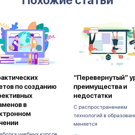
Похожие статьи
рактических
“Перевернутый” у
етов по созданию
преимущества и
ективных
недостатки
аменов в
С распространением
ктронном
технологий в образован
чении
меняется
аботка учебных курсов