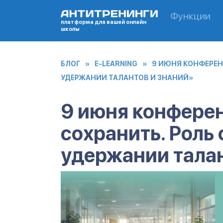
Перейти
Функции
к
платформа для вашей онлайн
школы
содержанию
БЛОГ
»
E-LEARNING
»
9 ИЮНЯ КОНФЕРЕН
УДЕРЖАНИИ ТАЛАНТОВ И ЗНАНИЙ»
9 июня конферен
сохранить. Роль 
удержании талан