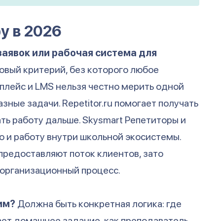
у в 2026
заявок или рабочая система для
овый критерий, без которого любое
плейс и LMS нельзя честно мерить одной
зные задачи. Repetitor.ru помогает получать
ть работу дальше. Skysmart Репетиторы и
но и работу внутри школьной экосистемы.
 предоставляют поток клиентов, зато
 организационный процесс.
им?
Должна быть конкретная логика: где
ает домашнее задание, как преподаватель